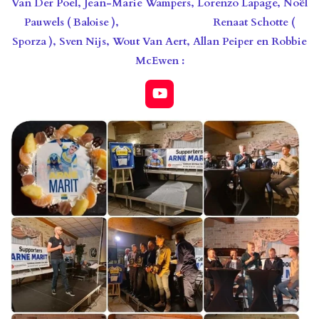
Van Der Poel, Jean-Marie Wampers, Lorenzo Lapage, Noël
Pauwels ( Baloise ),
Renaat Schotte (
Sporza ), Sven Nijs, Wout Van Aert, Allan Peiper en Robbie
McEwen :
Y
o
u
T
u
b
e