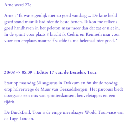
Arne werd 27e
Arne : ' Ik was eigenlijk niet zo goed vandaag ... De knie hield
goed stand maar ik had niet de beste benen. Ik kon me telkens
goed handhaven in het peleton maar meer dan dat zat er niet in.
In de sprint voor plaats 8 bracht ik Cedric en Kenneth naar voor
voor een ereplaats maar zelf voelde ik me helemaal niet goed. '
30/08 -> 05.09 : Editie 17 van de Benelux Tour
Start op maandag 30 augustus in Dokkum en finisht de zondag
erop halverwege de Muur van Geraardsbergen. Het parcours biedt
doorgaans een mix van sprinterskansen, heuveletappes en een
tijdrit.
De BinckBank Tour is de enige meerdaagse World Tour-race van
de Lage Landen.