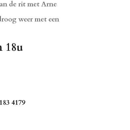
an de rit met Arne
 droog weer met een
m 18u
183 4179