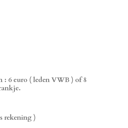
 : 6 euro ( leden VWB ) of 8
drankje.
s rekening )