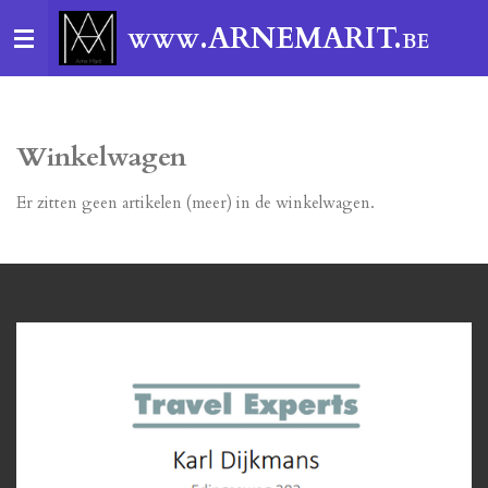
Ga
.ARNEMARIT.
WWW
BE
direct
naar
de
hoofdinhoud
Winkelwagen
Er zitten geen artikelen (meer) in de winkelwagen.